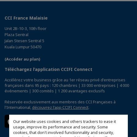
CCI France Malaisie
Unit 2B-10-3, 10th floor
Plaza Sentral
Jalan Stesen Sentral 5
Kuala Lumpur 50470
(Accéder au plan)
Téléchargez l’application CCIFI Connect
Accélérez votre business grâce au 1er réseau privé d'entreprises
françaises dans 95 pays : 120 chambres | 33 000 entreprises | 4 000
événements | 300 comités | 1 200 avantages exclusifs
Réservée exclusivement aux membres des CCI Françaises à
l'International,
découvrez l'app CCIFI Connect
.
Our website uses cookies and others trackers to ease it
usage, improve its performance and security. Some
cookies, that don't involved functionnality and security,