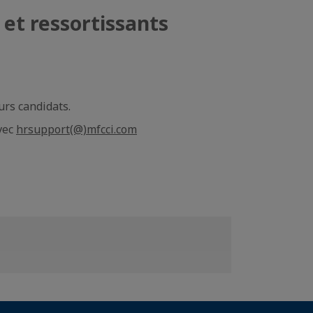
 et ressortissants
urs candidats.
vec
hrsupport(@)mfcci.com