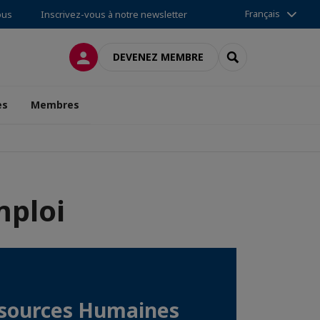
Français
ous
Inscrivez-vous à notre newsletter
CONNEXION
RECHERCHER
DEVENEZ MEMBRE
es
Membres
mploi
ssources Humaines