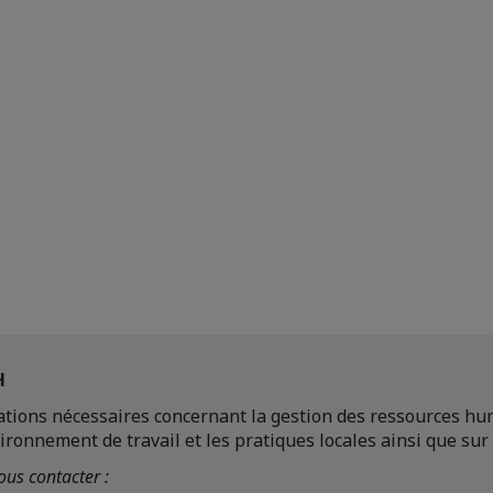
Votre contact
Elisabeth LAUBEL
Consultante en ressources humaines
ENVOYER UN E-MAIL
H
ations nécessaires concernant la gestion des ressources hu
ronnement de travail et les pratiques locales ainsi que sur l
us contacter :