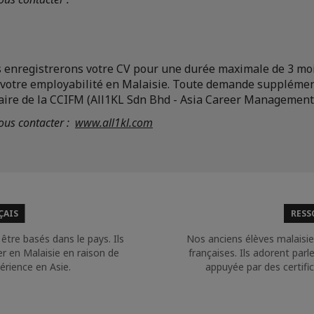
s enregistrerons votre CV pour une durée maximale de 3 moi
votre employabilité en Malaisie. Toute demande supplémen
naire de la CCIFM (All1KL Sdn Bhd - Asia Career Management
ous contacter :
www.all1kl.com
ÇAIS
RESS
tre basés dans le pays. Ils
Nos anciens élèves malaisie
er en Malaisie en raison de
françaises. Ils adorent par
érience en Asie.
appuyée par des certific