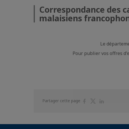
Correspondance des can
malaisiens francopho
Le départemen
Pour publier vos offres d
Partager
Partager
Partager
Partager cette page
sur
sur
sur
Facebook
Twitter
Linkedin