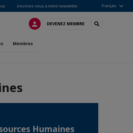
Français
ous
Inscrivez-vous à notre newsletter
CONNEXION
RECHERCHER
DEVENEZ MEMBRE
es
Membres
ines
ssources Humaines