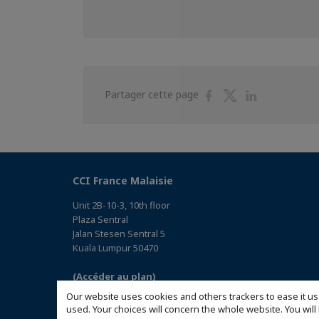
Partager
Partager
Partager
Partager cette page
sur
sur
sur
Facebook
Twitter
Linkedin
CCI France Malaisie
Unit 2B-10-3, 10th floor
Plaza Sentral
Jalan Stesen Sentral 5
Kuala Lumpur 50470
(Accéder au plan)
Our website uses cookies and others trackers to ease it us
used. Your choices will concern the whole website. You w