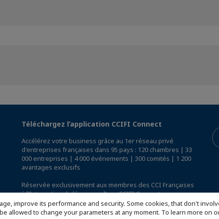
Téléchargez l’application CCIFI Connect
Accélérez votre business grâce au 1er réseau privé
d'entreprises françaises dans 95 pays : 120 chambres | 33
000 entreprises | 4 000 événements | 300 comités | 1 200
avantages exclusifs
Réservée exclusivement aux membres des CCI Françaises
à l'International,
découvrez l'app CCIFI Connect
.
age, improve its performance and security. Some cookies, that don't involv
ill be allowed to change your parameters at any moment. To learn more on