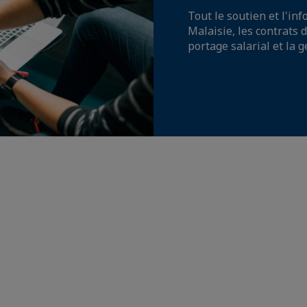
Tout le soutien et l'in
Malaisie, les contrats d
portage salarial et la g
Votre contact
Elisabeth LAUBEL
Consultante en Ressources Humaines
ENVOYER UN E-MAIL