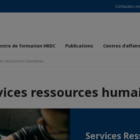
Contactez-n
entre de formation HRDC
Publications
Centres d'affair
ces ressources humaines
vices ressources huma
Services Re